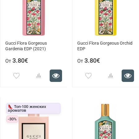
Gucci Flora Gorgeous
Gucci Flora Gorgeous Orchid
Gardenia EDP (2021)
EDP
3.80€
3.80€
От
От
👠 Топ-100 женских
ароматов
-30%