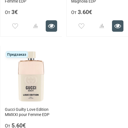
Femme EDP
Magnolia EDP
3€
3.60€
От
От
Предзаказ
Gucci Guilty Love Edition
MMXXI pour Femme EDP
5.60€
От