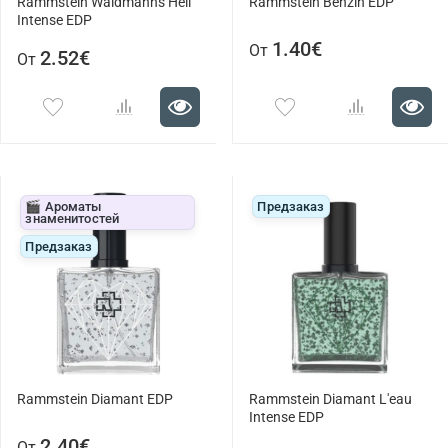
Rammstein Waidmanns Heil
Rammstein Benzin EDP
Intense EDP
1.40€
От
2.52€
От
🎬 Ароматы
Предзаказ
знаменитостей
Предзаказ
Rammstein Diamant EDP
Rammstein Diamant L'eau
Intense EDP
2.40€
От