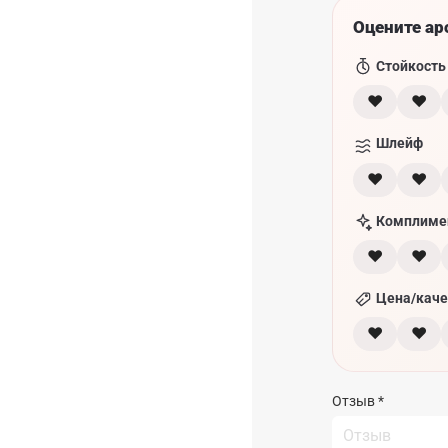
Оцените ар
Стойкость
♥
♥
Шлейф
♥
♥
Комплиме
♥
♥
Цена/каче
♥
♥
Отзыв
*