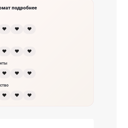
омат подробнее
♥
♥
♥
♥
♥
♥
нты
♥
♥
♥
ство
♥
♥
♥