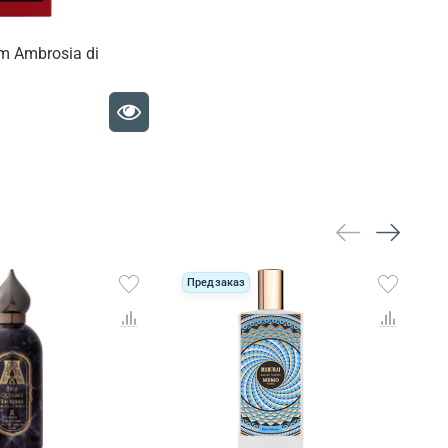
m Ambrosia di
€
Предзаказ