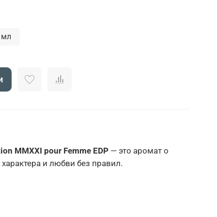
 мл
и
dition MMXXI pour Femme EDP
— это аромат о
 характера и любви без правил.
ьно и дерзко:
андор (миндаль)
и 🍋
бергамот
создают
ть сливочный старт — с лёгким налётом