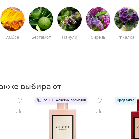
Амбра
Бергамот
Пачули
Сирень
Фиалка
 также выбирают
👠 Топ-100 женских ароматов
Предзаказ