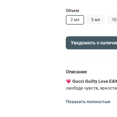
Объем
2 мл
5 мл
10
Уведомить о наличи
Описание
💗 Gucci Guilty Love E
свободе чувств, яркости
Открывается выразител
Показать полностью
🌶
Розовый перец
, 🌰
м
пикантный, свежий и чу