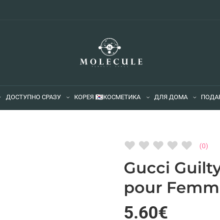
ДОСТУПНО СРАЗУ
КОРЕЯ 🇰🇷
КОСМЕТИКА
ДЛЯ ДОМА
ПОДА
♥
♥
♥
♥
♥
(0)
Gucci Guilt
pour Femm
5.60€