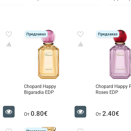
Предзаказ
Предзаказ
Chopard Happy
Chopard Happy F
Bigaradia EDP
Roses EDP
0.80€
2.40€
От
От