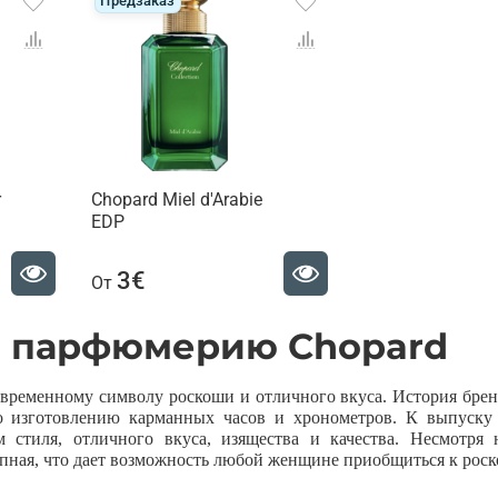
Предзаказ
r
Chopard Miel d'Arabie
EDP
3€
От
е парфюмерию Chopard
временному символу роскоши и отличного вкуса. История бренд
по изготовлению карманных часов и хронометров. К выпуск
 стиля, отличного вкуса, изящества и качества. Несмотря
пная, что дает возможность любой женщине приобщиться к рос