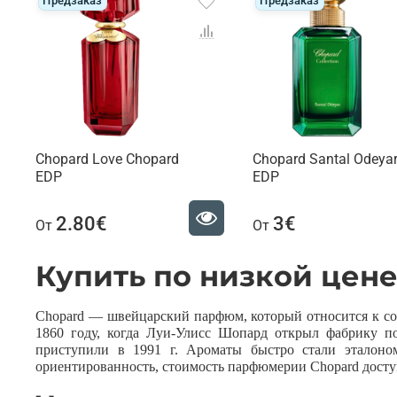
Предзаказ
Предзаказ
Chopard Love Chopard
Chopard Santal Odeya
EDP
EDP
2.80€
3€
От
От
Купить по низкой цен
Chopard — швейцарский парфюм, который относится к со
1860 году, когда Луи-Улисс Шопард открыл фабрику 
приступили в 1991 г. Ароматы быстро стали эталоном
ориентированность, стоимость парфюмерии Chopard досту