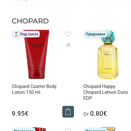
CHOPARD
⏳ Под заказ
Предзаказ
Chopard Casmir Body
Chopard Happy
Lotion 150 ml
Chopard Lemon Dulci
EDP
9.95€
0.80€
От