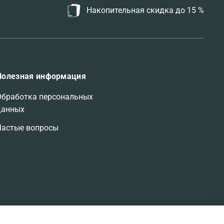
BRECOURT
1
Накопительная скидка до 15 %
BIODERMA
0
BIOTHERM
0
BIRKHOLZ
4
BRIONI
6
BRITNEY SPEARS
5
Полезная информация
BRUNO BANANI
0
BUGATTI
0
Обработка персональных
BUMBLE AND BUMBLE
0
данных
BURBERRY
6
Частые вопросы
BYBOZO
2
BVLGARI
8
BY KILIAN
90
BYBLOS
0
BYREDO
64
BY TERRY
0
C
1110
CACHAREL
3