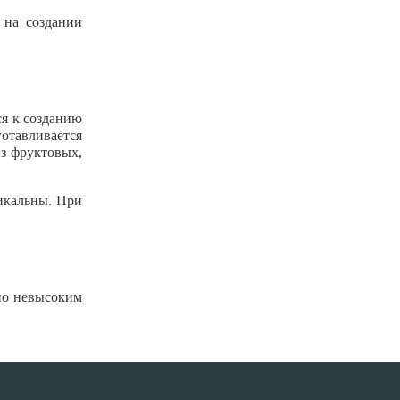
 на создании
ся к созданию
готавливается
из фруктовых,
икальны. При
по невысоким