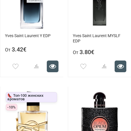
Yves Saint Laurent Y EDP
Yves Saint Laurent MYSLF
EDP
3.42€
От
3.80€
От
👠 Топ-100 женских
ароматов
-10%