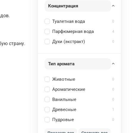
Концентрация
ндов.
Туалетная вода
0
Парфюмерная вода
4
Духи (экстракт)
0
бую страну.
Тип аромата
Животные
0
Ароматические
0
Ванильные
0
Древесные
1
Пудровые
0
Показать все
Свернуть все