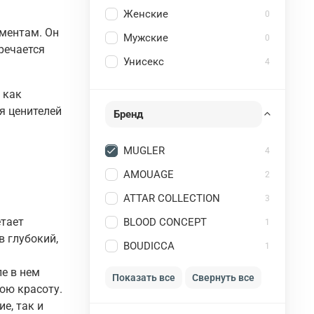
Женские
0
ментам. Он
Мужские
0
речается
Унисекс
4
 как
я ценителей
Бренд
MUGLER
4
AMOUAGE
2
ATTAR COLLECTION
3
етает
BLOOD CONCEPT
1
в глубокий,
BOUDICCA
1
ле в нем
Показать все
Свернуть все
ою красоту.
е, так и