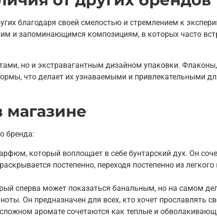
гих благодаря своей смелостью и стремлением к экспери
ким и запоминающимся композициям, в которых часто вст
ами, но и экстравагантным дизайном упаковки. Флаконы,
формы, что делает их узнаваемыми и привлекательными дл
в магазине
о бренда:
с парфюм, который воплощает в себе бунтарский дух. Он соч
аскрывается постепенно, переходя постепенно из легкого 
оторый сперва может показаться банальным, но на самом де
оты. Он предназначен для всех, кто хочет прославлять св
м и сложном аромате сочетаются как теплые и обволакивающи