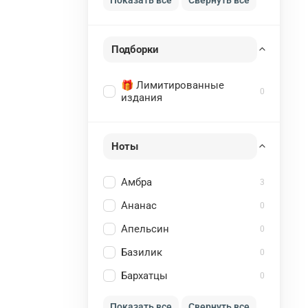
Подборки
🎁 Лимитированные
0
издания
Ноты
Амбра
3
Ананас
0
Апельсин
0
Базилик
0
Бархатцы
0
Показать все
Свернуть все