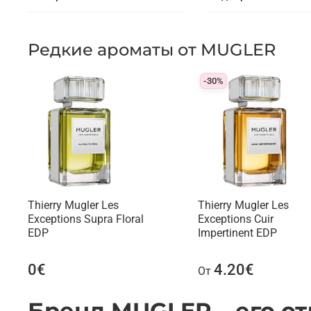
Редкие ароматы от MUGLER
-30%
Thierry Mugler Les
Thierry Mugler Les
Exceptions Supra Floral
Exceptions Cuir
EDP
Impertinent EDP
0€
4.20€
От
Бренд MUGLER – его от