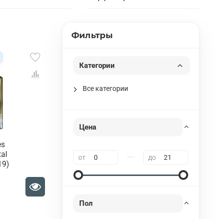
Фильтры
Категории
Все категории
Цена
es
tal
—
от
до
19)
Пол