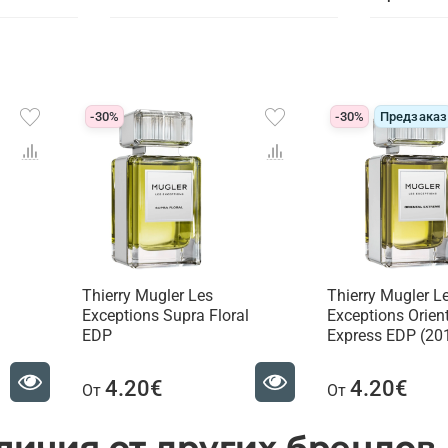
-30%
-30%
Предзаказ
Thierry Mugler Les
Thierry Mugler L
Exceptions Supra Floral
Exceptions Orien
EDP
Express EDP (20
4.20€
4.20€
От
От
личия от других брендов