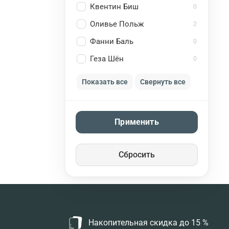
Квентин Биш
0
Оливье Польж
2
Фанни Баль
0
Геза Шён
0
Показать все
Свернуть все
Применить
Сбросить
Накопительная скидка до 15 %