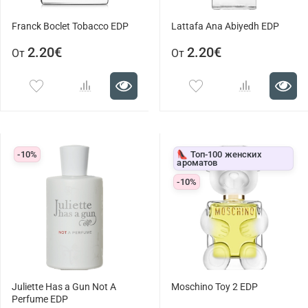
Franck Boclet Tobacco EDP
Lattafa Ana Abiyedh EDP
2.20€
2.20€
От
От
-10%
👠 Топ-100 женских
ароматов
-10%
Juliette Has a Gun Not A
Moschino Toy 2 EDP
Perfume EDP