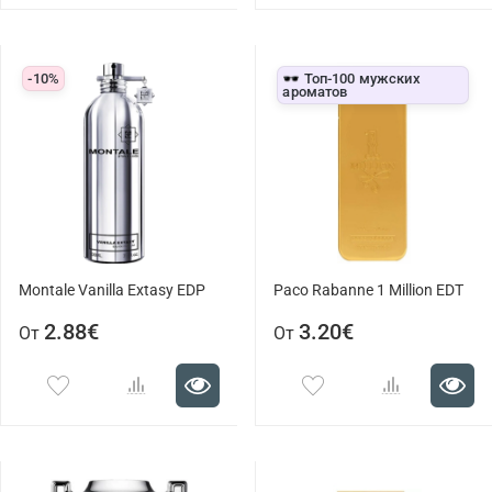
-10%
🕶️ Топ-100 мужских
ароматов
Montale Vanilla Extasy EDP
Paco Rabanne 1 Million EDT
2.88€
3.20€
От
От