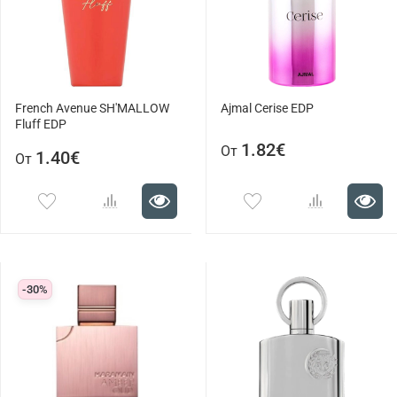
French Avenue SH'MALLOW
Ajmal Cerise EDP
Fluff EDP
1.82€
От
1.40€
От
-30%