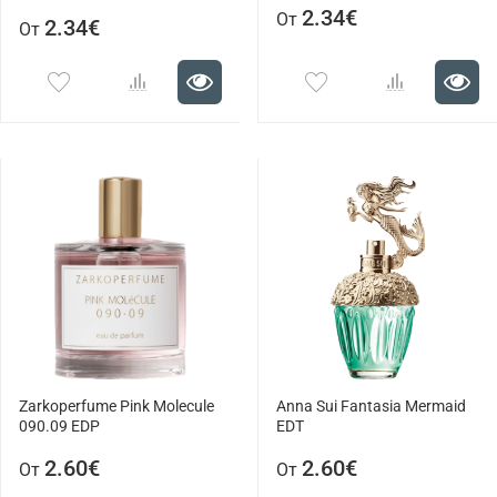
2.34€
От
2.34€
От
Zarkoperfume Pink Molecule
Anna Sui Fantasia Mermaid
090.09 EDP
EDT
2.60€
2.60€
От
От