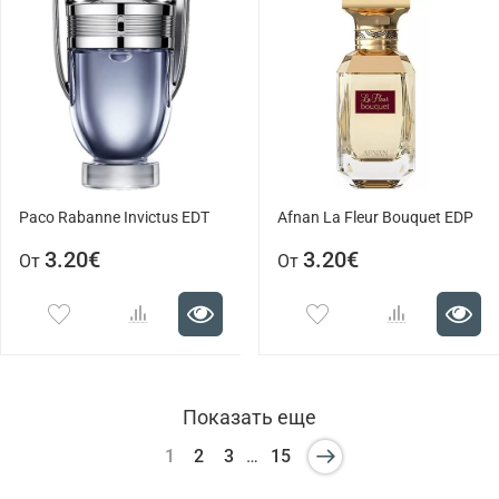
Paco Rabanne Invictus EDT
Afnan La Fleur Bouquet EDP
3.20€
3.20€
От
От
Показать еще
1
2
3
…
15