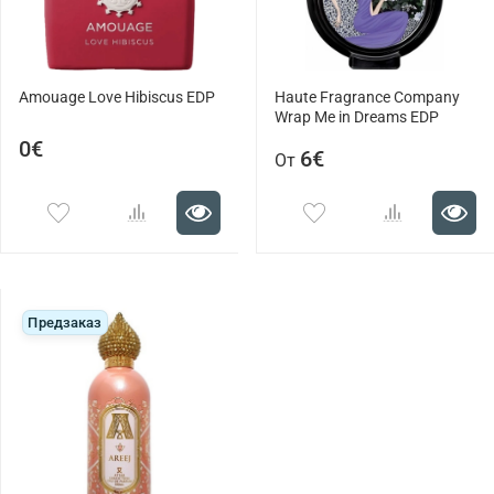
Amouage Love Hibiscus EDP
Haute Fragrance Company
Wrap Me in Dreams EDP
0€
6€
От
Предзаказ