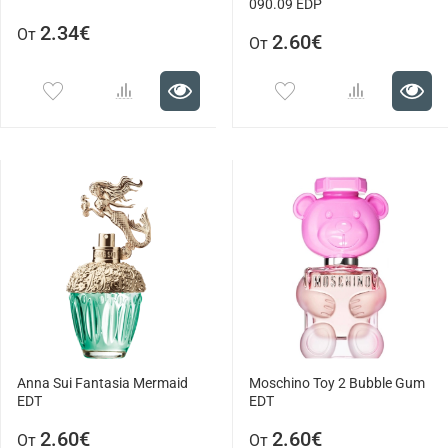
090.09 EDP
2.34€
От
2.60€
От
Anna Sui Fantasia Mermaid
Moschino Toy 2 Bubble Gum
EDT
EDT
2.60€
2.60€
От
От