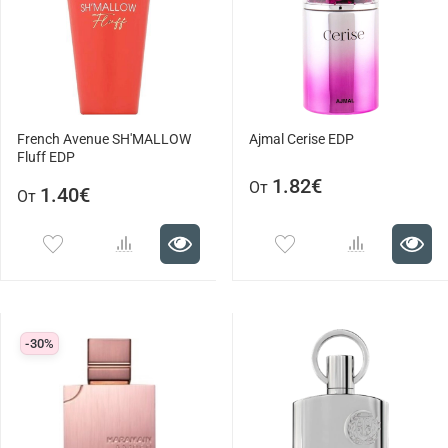
French Avenue SH'MALLOW
Ajmal Cerise EDP
Fluff EDP
1.82€
От
1.40€
От
-30%