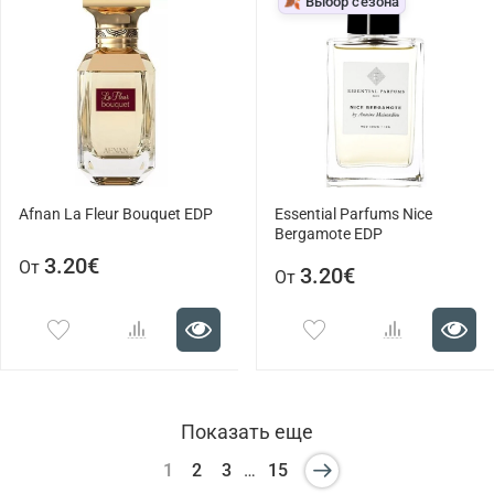
🍂 Выбор сезона
Afnan La Fleur Bouquet EDP
Essential Parfums Nice
Bergamote EDP
3.20€
От
3.20€
От
Показать еще
1
2
3
…
15