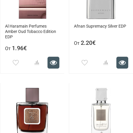
Al Haramain Perfumes
Afnan Supremacy Silver EDP
Amber Oud Tobacco Edition
EDP
2.20€
От
1.96€
От