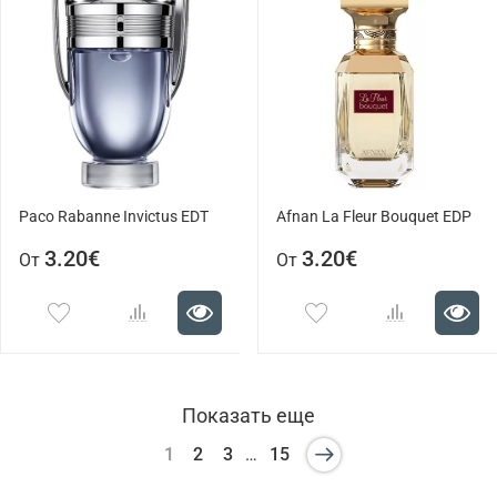
Paco Rabanne Invictus EDT
Afnan La Fleur Bouquet EDP
3.20€
3.20€
От
От
Показать еще
1
2
3
…
15