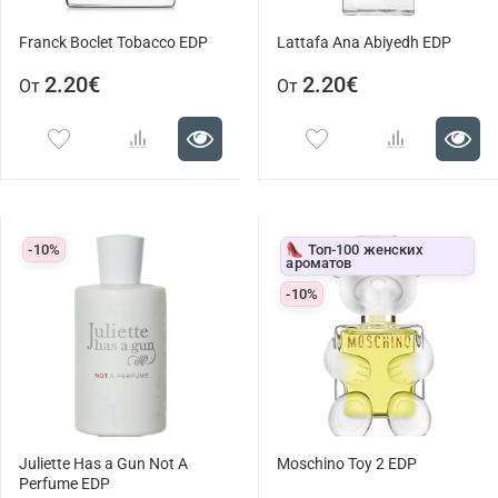
Franck Boclet Tobacco EDP
Lattafa Ana Abiyedh EDP
2.20€
2.20€
От
От
-10%
👠 Топ-100 женских
ароматов
-10%
Juliette Has a Gun Not A
Moschino Toy 2 EDP
Perfume EDP