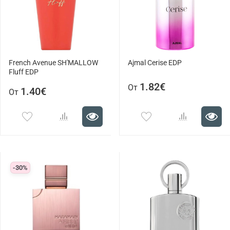
French Avenue SH'MALLOW
Ajmal Cerise EDP
Fluff EDP
1.82€
От
1.40€
От
-30%