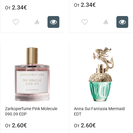
2.34€
От
2.34€
От
Zarkoperfume Pink Molecule
Anna Sui Fantasia Mermaid
090.09 EDP
EDT
2.60€
2.60€
От
От