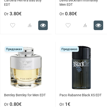
Carolina Herrera Bad Boy
David Beckham Intimately
EDT
Men EDT
3.80€
0.80€
От
От
Предзаказ
Предзаказ
Bentley Bentley for Men EDT
Paco Rabanne Black XS EDT
0.80€
1€
От
От