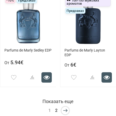
-10%
Предзаказ
🕶️ Топ-100 мужских
ароматов
Предзаказ
Parfums de Marly Sedley EDP
Parfums de Marly Layton
EDP
5.94€
От
6€
От
Показать еще
1
2