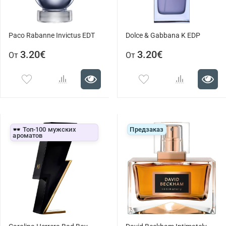
Paco Rabanne Invictus EDT
Dolce & Gabbana K EDP
3.20€
3.20€
От
От
🕶️ Топ-100 мужских
Предзаказ
ароматов