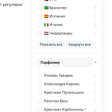
т регулярно
🇧🇷 Бразилия
0
🇪🇸 Испания
1
🇮🇹 Италия
15
🇳🇱 Нидерланды
1
Показать все
Свернуть все
Парфюмер
Клеман Гаварри
1
Александра Карлин
1
Кристиан Провенцано
1
Квентин Биш
1
Кристиан Карбоннель /
0