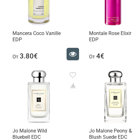
Mancera Coco Vanille
Montale Rose Elixir
EDP
EDP
3.80€
4€
От
От
Jo Malone Wild
Jo Malone Peony &
Bluebell EDC
Blush Suede EDC