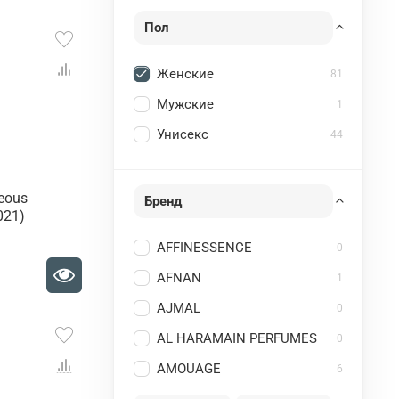
Пол
Женские
81
Мужские
1
Унисекс
44
geous
Бренд
021)
AFFINESSENCE
0
AFNAN
1
AJMAL
0
AL HARAMAIN PERFUMES
0
AMOUAGE
6