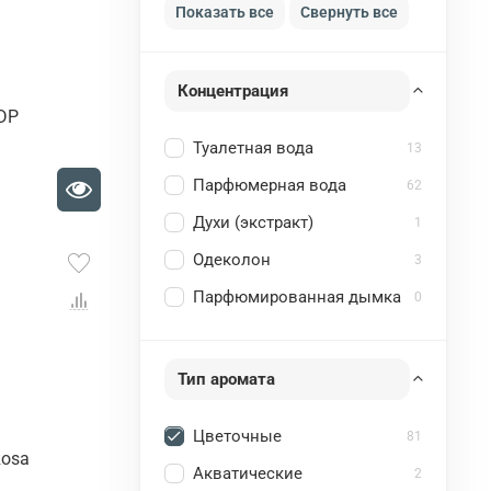
Показать все
Свернуть все
Концентрация
EDP
Туалетная вода
13
Парфюмерная вода
62
Духи (экстракт)
1
Одеколон
3
Парфюмированная дымка
0
Тип аромата
Цветочные
81
Rosa
Акватические
2