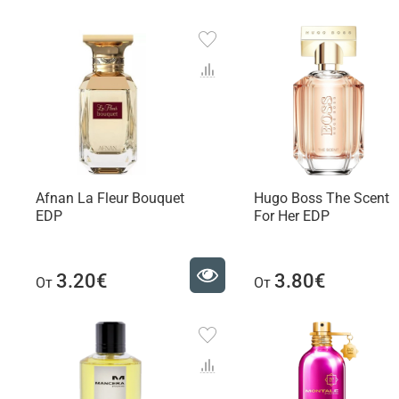
Afnan La Fleur Bouquet
Hugo Boss The Scent
EDP
For Her EDP
3.20€
3.80€
От
От