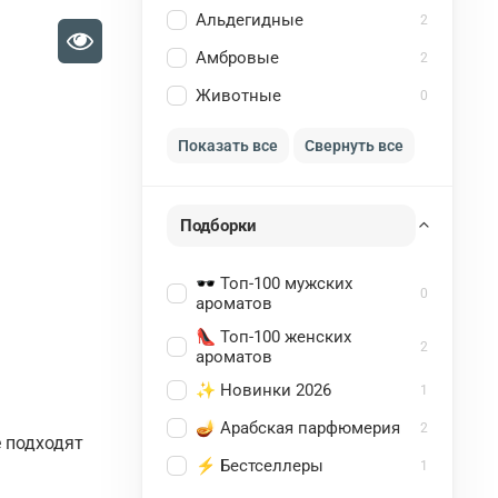
Альдегидные
2
Амбровые
2
Животные
0
Показать все
Свернуть все
Подборки
🕶️ Топ-100 мужских
0
ароматов
👠 Топ-100 женских
2
ароматов
✨ Новинки 2026
1
🪔 Арабская парфюмерия
2
е подходят
⚡ Бестселлеры
1