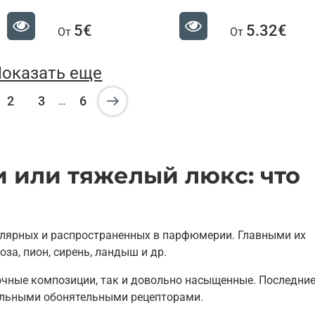
5€
5.32€
От
От
оказать еще
2
3
6
…
 или тяжелый люкс: что
лярных и распространенных в парфюмерии. Главными их
за, пион, сирень, ландыш и др.
очные композиции, так и довольно насыщенные. Последни
ельными обонятельными рецепторами.