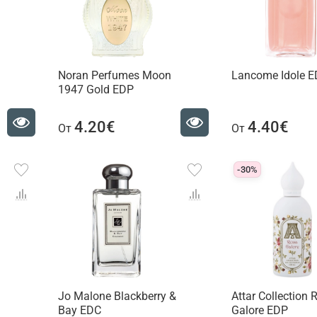
Noran Perfumes Moon
Lancome Idole 
1947 Gold EDP
4.20€
4.40€
От
От
-30%
Jo Malone Blackberry &
Attar Collection 
Bay EDC
Galore EDP