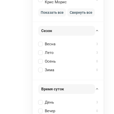
Крис Морис
Показать все
Свернуть все
Сезон
Весна
3
Лето
3
Осень
0
Зима
0
Время суток
День
3
Вечер
0