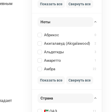
дневным
Показать все
Свернуть все
Ноты
Абрикос
0
Акигалавуд (Akigalawood)
2
Альдегиды
3
Амаретто
1
Амбра
22
Показать все
Свернуть все
Страна
ладает
🇦🇪 ОАЭ
11