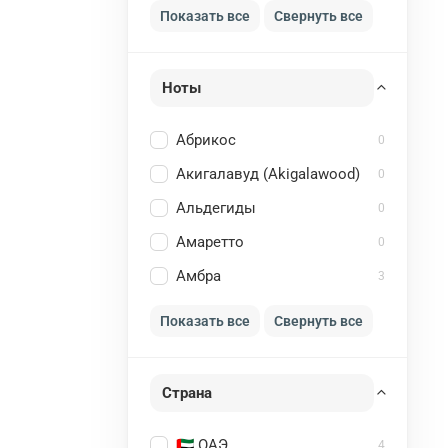
Показать все
Свернуть все
Ноты
Абрикос
0
Акигалавуд (Akigalawood)
0
Альдегиды
0
Амаретто
0
Амбра
3
Показать все
Свернуть все
Страна
🇦🇪 ОАЭ
4