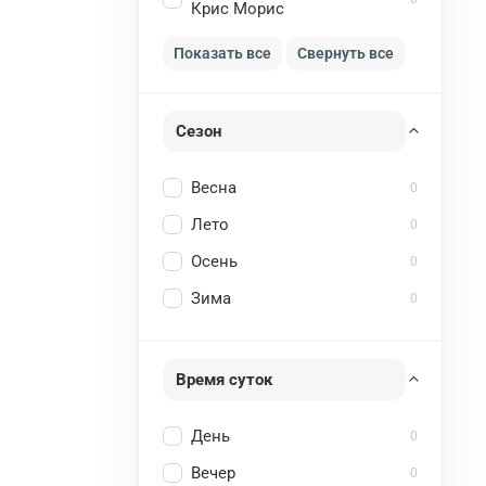
Крис Морис
Показать все
Свернуть все
Сезон
Весна
0
Лето
0
Осень
0
Зима
0
Время суток
День
0
Вечер
0