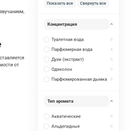
Показать все
Свернуть все
 звучанием,
Концентрация
Туалетная вода
0
е
Парфюмерная вода
4
оставляется
Духи (экстракт)
0
мости от
Одеколон
0
Парфюмированная дымка
0
Тип аромата
Акватические
0
Альдегидные
0