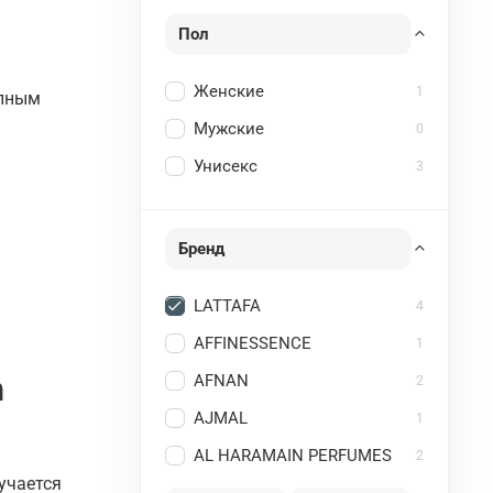
Пол
Женские
1
упным
Мужские
0
Унисекс
3
Бренд
LATTAFA
4
AFFINESSENCE
1
а
AFNAN
2
AJMAL
1
AL HARAMAIN PERFUMES
2
учается