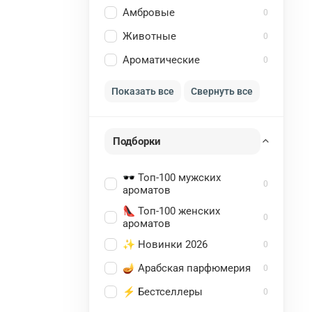
Амбровые
0
Животные
0
Ароматические
0
Показать все
Свернуть все
Подборки
🕶️ Топ-100 мужских
0
ароматов
👠 Топ-100 женских
0
ароматов
✨ Новинки 2026
0
🪔 Арабская парфюмерия
0
⚡ Бестселлеры
0