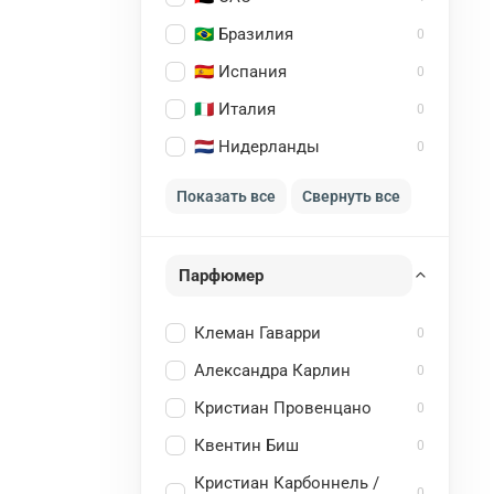
🇧🇷 Бразилия
0
🇪🇸 Испания
0
🇮🇹 Италия
0
🇳🇱 Нидерланды
0
Показать все
Свернуть все
Парфюмер
Клеман Гаварри
0
Александра Карлин
0
Кристиан Провенцано
0
Квентин Биш
0
Кристиан Карбоннель /
0