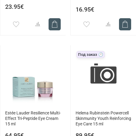
23.95€
16.95€
Под заказ 🕐
Estée Lauder Resilience Multi-
Helena Rubinstein Powercell
Effect Tri-Peptide Eye Cream
Skinmunity Youth Reinforcing
15 ml
Eye Care 15 ml
64.95€
89.95€