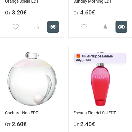
Orange Soleia EDT
Sunday Morning EDT
3.20€
4.60€
От
От
🎁 Лимитированные
издания
Cacharel Noa EDT
Escada Flor del Sol EDT
2.60€
2.40€
От
От