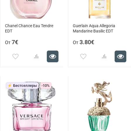
Chanel Chance Eau Tendre
Guerlain Aqua Allegoria
EDT
Mandarine Basilic EDT
7€
3.80€
От
От
⚡ Бестселлеры
-10%