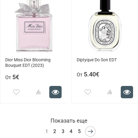
Dior Miss Dior Blooming
Diptyque Do Son EDT
Bouquet EDT (2023)
5.40€
От
5€
От
Показать еще
1
2
3
4
5