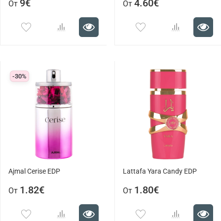
9€
4.60€
От
От
-30%
Ajmal Cerise EDP
Lattafa Yara Candy EDP
1.82€
1.80€
От
От