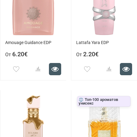
Amouage Guidance EDP
Lattafa Yara EDP
6.20€
2.20€
От
От
⚖️ Топ-100 ароматов
унисекс