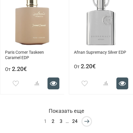
Paris Corner Taskeen
Afnan Supremacy Silver EDP
Caramel EDP
2.20€
От
2.20€
От
Показать еще
1
2
3
…
24