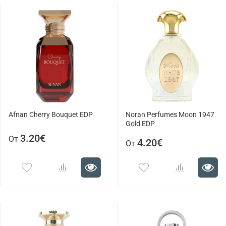
Afnan Cherry Bouquet EDP
Noran Perfumes Moon 1947
Gold EDP
3.20€
От
4.20€
От