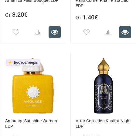
Afnan La Fleur Bouquet EDP
Paris Corner Khair Pistachio
EDP
3.20€
От
1.40€
От
⚡ Бестселлеры
Amouage Sunshine Woman
Attar Collection Khaltat Night
EDP
EDP