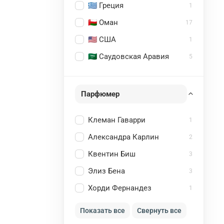
🇬🇷 Греция
1
🇴🇲 Оман
17
🇺🇸 США
1
🇸🇦 Саудовская Аравия
5
Парфюмер
Клеман Гаварри
1
Александра Карлин
2
Квентин Биш
3
Элиз Бена
3
Хорди Фернандез
1
Показать все
Свернуть все