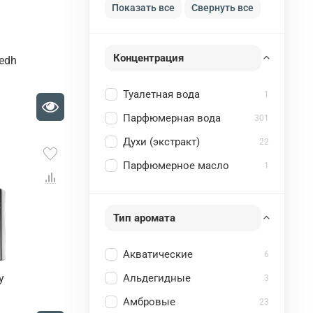
Показать все
Свернуть все
Концентрация
yedh
Туалетная вода
1
Парфюмерная вода
301
Духи (экстракт)
22
Парфюмерное масло
1
Тип аромата
Акватические
6
Альдегидные
y
3
Амбровые
23