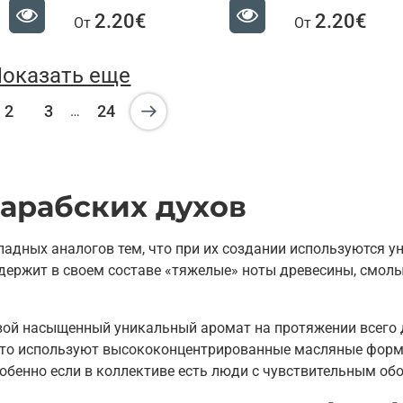
2.20€
2.20€
От
От
оказать еще
2
3
24
…
арабских духов
падных аналогов тем, что при их создании используются 
ержит в своем составе «тяжелые» ноты древесины, смолы,
вой насыщенный уникальный аромат на протяжении всего 
асто используют высококонцентрированные масляные форм
собенно если в коллективе есть люди с чувствительным об