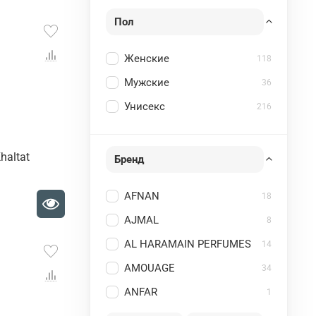
Пол
Женские
118
Мужские
36
Унисекс
216
Khaltat
Бренд
AFNAN
18
AJMAL
8
AL HARAMAIN PERFUMES
14
AMOUAGE
34
ANFAR
1