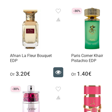
-30%
Afnan La Fleur Bouquet
Paris Corner Khair
EDP
Pistachio EDP
3.20€
1.40€
От
От
-30%