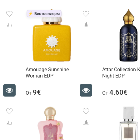
⚡ Бестселлеры
Amouage Sunshine
Attar Collection 
Woman EDP
Night EDP
9€
4.60€
От
От