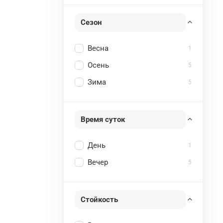
Сезон
Весна
1
Осень
5
Зима
5
Время суток
День
1
Вечер
5
Стойкость