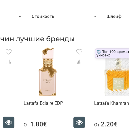
Стойкость
Шлейф
жчин лучшие бренды
⚖️ Топ-100 арома
унисекс
Lattafa Eclaire EDP
Lattafa Khamra
1.80€
2.20€
От
От