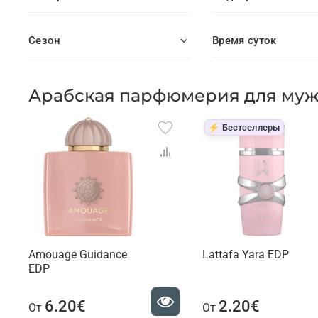
Сезон
Время суток
Арабская парфюмерия для му
⚡ Бестселлеры
Amouage Guidance
Lattafa Yara EDP
EDP
6.20€
2.20€
От
От