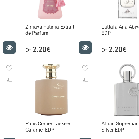
Zimaya Fatima Extrait
Lattafa Ana Abi
de Parfum
EDP
2.20€
2.20€
От
От
Paris Corner Taskeen
Afnan Supremac
Caramel EDP
Silver EDP