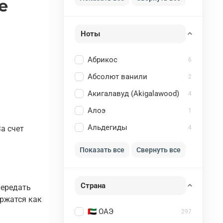
e
Ноты
Абрикос
6
Абсолют ванили
2
Акигалавуд (Akigalawood)
4
Алоэ
1
Альдегиды
4
а счет
Показать все
Свернуть все
Страна
передать
ержатся как
🇦🇪 ОАЭ
297