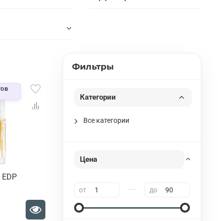
Фильтры
тов
Категории
Все категории
Цена
h EDP
—
от
до