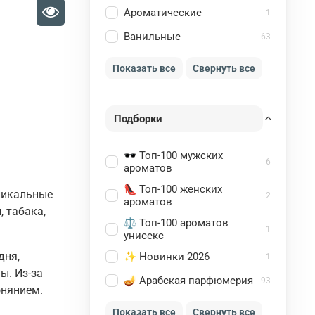
Ароматические
1
Ванильные
63
Показать все
Свернуть все
Подборки
🕶️ Топ-100 мужских
6
ароматов
👠 Топ-100 женских
уникальные
2
ароматов
 табака,
⚖️ Топ-100 ароматов
1
унисекс
дня,
✨ Новинки 2026
1
ы. Из-за
🪔 Арабская парфюмерия
93
онянием.
Показать все
Свернуть все