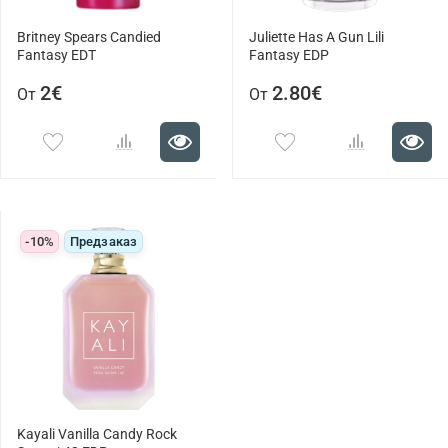
Britney Spears Candied
Juliette Has A Gun Lili
Fantasy EDT
Fantasy EDP
2€
2.80€
От
От
-10%
Предзаказ
Kayali Vanilla Candy Rock