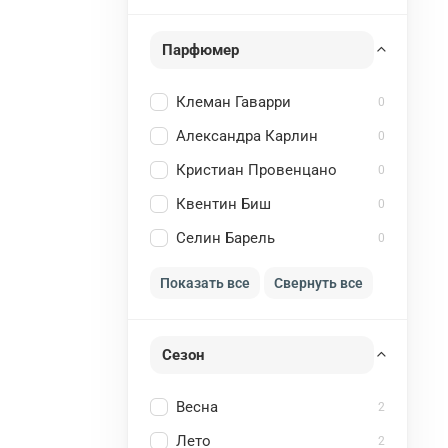
Парфюмер
Клеман Гаварри
0
Александра Карлин
0
Кристиан Провенцано
0
Квентин Биш
0
Селин Барель
0
Показать все
Свернуть все
Сезон
Весна
2
Лето
2