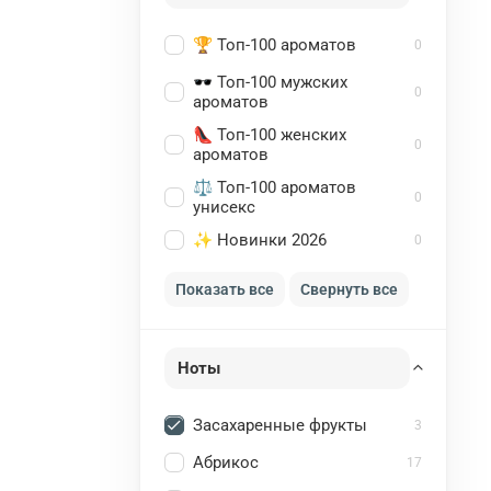
🏆 Топ-100 ароматов
0
🕶️ Топ-100 мужских
0
ароматов
👠 Топ-100 женских
0
ароматов
⚖️ Топ-100 ароматов
0
унисекс
✨ Новинки 2026
0
Показать все
Свернуть все
Ноты
Засахаренные фрукты
3
Абрикос
17