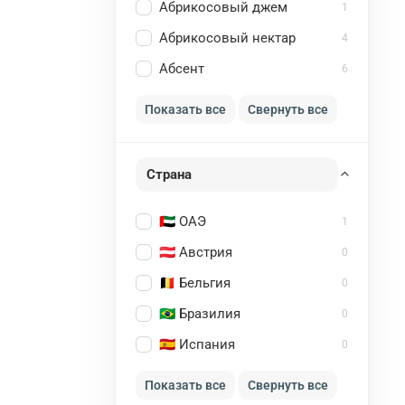
Абрикосовый джем
1
Абрикосовый нектар
4
Абсент
6
Показать все
Свернуть все
Страна
🇦🇪 ОАЭ
1
🇦🇹 Австрия
0
🇧🇪 Бельгия
0
🇧🇷 Бразилия
0
🇪🇸 Испания
0
Показать все
Свернуть все