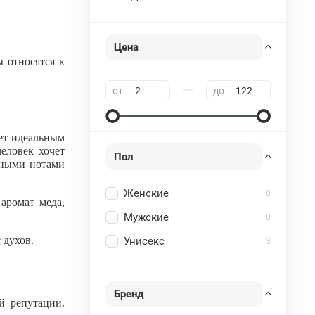
Цена
ы относятся к
—
от
до
нет идеальным
еловек хочет
Пол
бными нотами
Женские
0
аромат меда,
Мужские
0
 духов.
Унисекс
3
Бренд
й репутации.