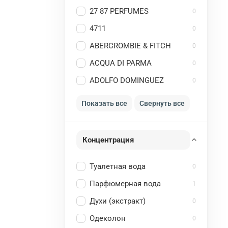
27 87 PERFUMES
0
4711
0
ABERCROMBIE & FITCH
0
ACQUA DI PARMA
0
ADOLFO DOMINGUEZ
0
Показать все
Свернуть все
Концентрация
Туалетная вода
0
Парфюмерная вода
1
Духи (экстракт)
0
Одеколон
0