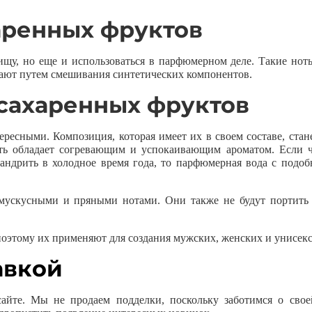
аренных фруктов
ищу, но еще и использоваться в парфюмерном деле. Такие нот
чают путем смешивания синтетических компонентов.
асахаренных фруктов
ресными. Композиция, которая имеет их в своем составе, ста
сть обладает согревающим и успокаивающим ароматом. Если ч
 хандрить в холодное время года, то парфюмерная вода с подо
мускусными и пряными нотами. Они также не будут портить 
оэтому их применяют для создания мужских, женских и унисекс
авкой
йте. Мы не продаем подделки, поскольку заботимся о свое