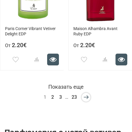
Paris Corner Vibrant Vetiver
Maison Alhambra Avant
Delight EDP
Ruby EDP
2.20€
2.20€
От
От
Показать еще
1
2
3
…
23