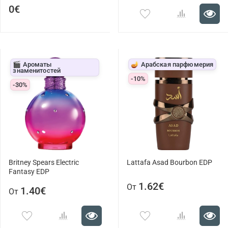
0€
🎬 Ароматы
🪔 Арабская парфюмерия
знаменитостей
-10%
-30%
Britney Spears Electric
Lattafa Asad Bourbon EDP
Fantasy EDP
1.62€
От
1.40€
От