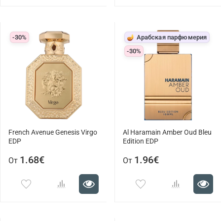
-30%
🪔 Арабская парфюмерия
-30%
French Avenue Genesis Virgo
Al Haramain Amber Oud Bleu
EDP
Edition EDP
1.68€
1.96€
От
От