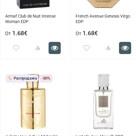
Armaf Club de Nuit Intense
French Avenue Genesis Virgo
Woman EDP
EDP
1.68€
1.68€
От
От
🏷️ Распродажа
-30%