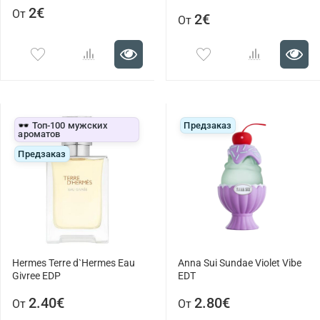
2€
От
2€
От
🕶️ Топ-100 мужских
Предзаказ
ароматов
Предзаказ
Hermes Terre d`Hermes Eau
Anna Sui Sundae Violet Vibe
Givree EDP
EDT
2.40€
2.80€
От
От