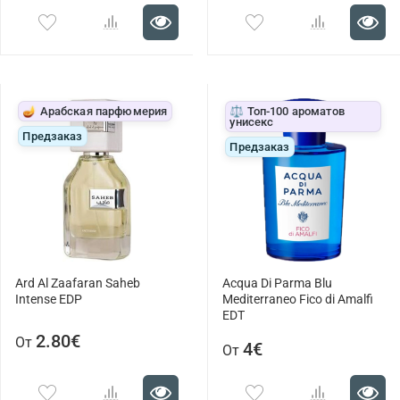
🪔 Арабская парфюмерия
⚖️ Топ-100 ароматов
унисекс
Предзаказ
Предзаказ
Ard Al Zaafaran Saheb
Acqua Di Parma Blu
Intense EDP
Mediterraneo Fico di Amalfi
EDT
2.80€
От
4€
От