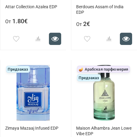
Attar Collection Azalea EDP
Berdoues Assam of India
EDP
1.80€
От
2€
От
Предзаказ
🪔 Арабская парфюмерия
Предзаказ
Zimaya Mazaaj Infused EDP
Maison Alhambra Jean Lowe
Vibe EDP