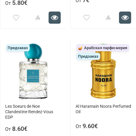
7€
От
5.80€
От
Предзаказ
🪔 Арабская парфюмерия
Предзаказ
Les Soeurs de Noe
Al Haramain Noora Perfumed
Clandestine Rendez-Vous
Oil
EDP
9.60€
От
8.60€
От