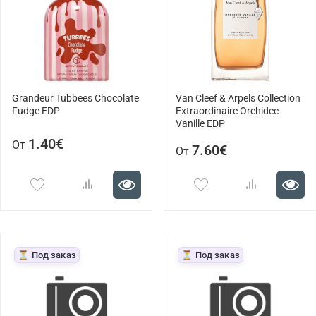
Grandeur Tubbees Chocolate
Van Cleef & Arpels Collection
Fudge EDP
Extraordinaire Orchidee
Vanille EDP
1.40€
От
7.60€
От
⏳ Под заказ
⏳ Под заказ