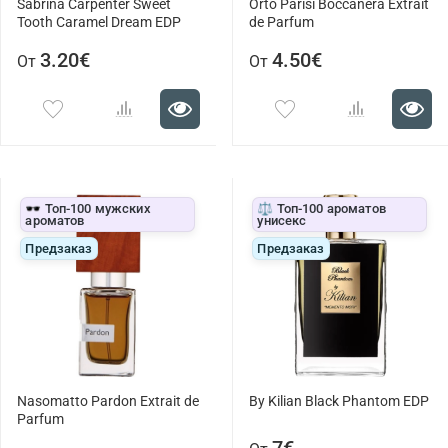
Sabrina Carpenter Sweet
Orto Parisi Boccanera Extrait
Tooth Caramel Dream EDP
de Parfum
3.20€
4.50€
От
От
🕶️ Топ-100 мужских
⚖️ Топ-100 ароматов
ароматов
унисекс
Предзаказ
Предзаказ
Nasomatto Pardon Extrait de
By Kilian Black Phantom EDP
Parfum