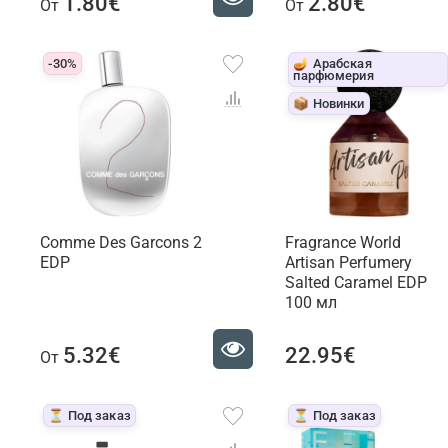
1.80€
2.80€
От
От
-30%
🪔 Арабская
парфюмерия
📦 Новинки
Comme Des Garcons 2
Fragrance World
EDP
Artisan Perfumery
Salted Caramel EDP
100 мл
5.32€
22.95€
От
⏳ Под заказ
⏳ Под заказ