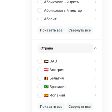
Абрикосовый джем
1
Абрикосовый нектар
4
Абсент
6
Показать все
Свернуть все
Страна
🇦🇪 ОАЭ
2
🇦🇹 Австрия
0
🇧🇪 Бельгия
0
🇧🇷 Бразилия
0
🇪🇸 Испания
1
Показать все
Свернуть все