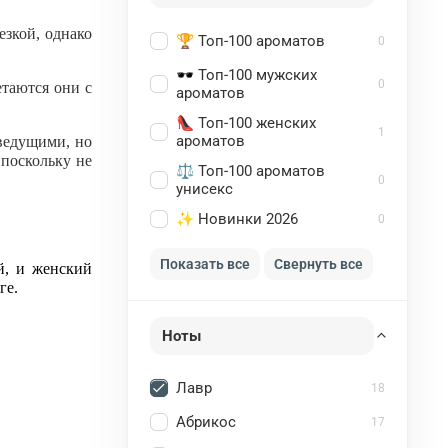
езкой, однако
🏆 Топ-100 ароматов
0
🕶️ Топ-100 мужских
0
таются они с
ароматов
👠 Топ-100 женских
1
ароматов
ведущими, но
 поскольку не
⚖️ Топ-100 ароматов
0
унисекс
✨ Новинки 2026
0
Показать все
Свернуть все
й, и женский
ге.
Ноты
Лавр
18
Абрикос
17