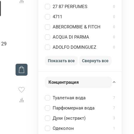
27 87 PERFUMES
0
4711
0
ABERCROMBIE & FITCH
0
ACQUA DI PARMA
0
 29
ADOLFO DOMINGUEZ
0
Показать все
Свернуть все
Концентрация
Туалетная вода
7
Парфюмерная вода
7
Духи (экстракт)
3
Одеколон
1