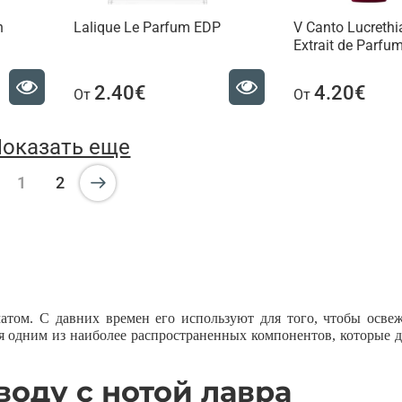
n
Lalique Le Parfum EDP
V Canto Lucrethi
Extrait de Parfu
2.40€
4.20€
От
От
оказать еще
1
2
атом. С давних времен его используют для того, чтобы осве
я одним из наиболее распространенных компонентов, которые 
оду с нотой лавра