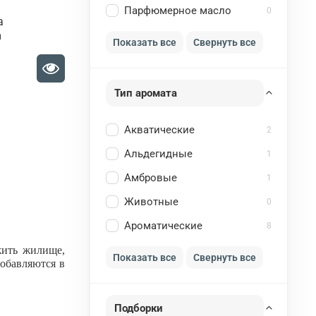
Парфюмерное масло
0
a
m
Показать все
Свернуть все
Тип аромата
Акватические
2
Альдегидные
1
Амбровые
1
Животные
0
Ароматические
8
жить жилище,
Показать все
Свернуть все
добавляются в
Подборки