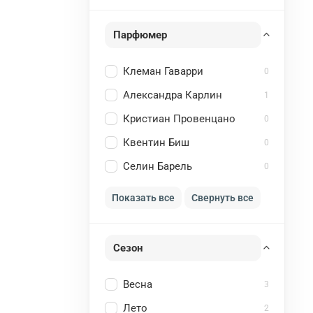
Парфюмер
Клеман Гаварри
0
Александра Карлин
1
Кристиан Провенцано
0
Квентин Биш
0
Селин Барель
0
Показать все
Свернуть все
Сезон
Весна
3
Лето
2