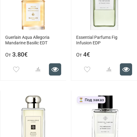
Guerlain Aqua Allegoria
Essential Parfums Fig
Mandarine Basilic EDT
Infusion EDP
3.80€
4€
От
От
⏳ Под заказ