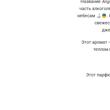
Название
Ange
часть алкогол
небесам 🍶👼.
свежес
дже
Этот аромат —
теплом 
Этот парфю