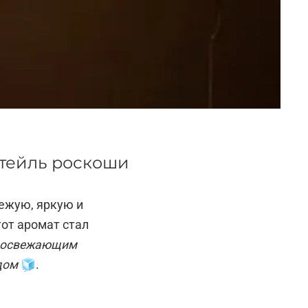
октейль роскоши
вежую, яркую и
тот аромат стал
освежающим
дом
🧊.