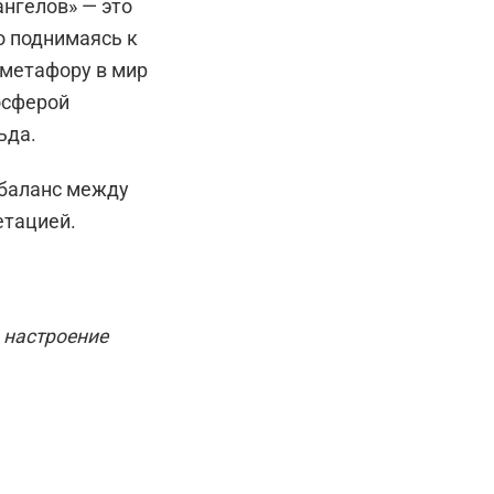
нгелов» — это
о поднимаясь к
 метафору в мир
осферой
ьда.
 баланс между
етацией.
о
настроение