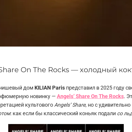
ls’ Share On The Rocks — холодный к
 нишевый дом
KILIAN Paris
представил в 2025 году с
рфюмерную новинку —
Angels’ Share On The Rocks
. Э
претацией культового
Angels’ Share
, но с удивительно
отом
: как если бы классический коньяк подали
со ль