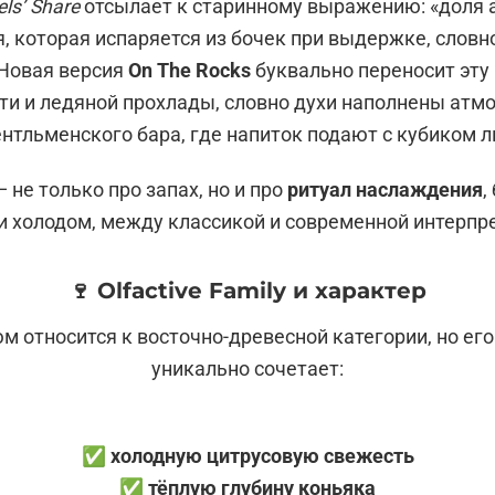
ls’ Share
отсылает к старинному выражению: «доля а
я, которая испаряется из бочек при выдержке, словн
 Новая версия
On The Rocks
буквально переносит эту
ти и ледяной прохлады, словно духи наполнены атм
нтльменского бара, где напиток подают с кубиком л
 не только про запах, но и про
ритуал наслаждения
,
и холодом, между классикой и современной интерпр
🍷 Olfactive Family и характер
м относится к восточно-древесной категории, но ег
уникально сочетает:
✅ холодную цитрусовую свежесть
✅ тёплую глубину коньяка