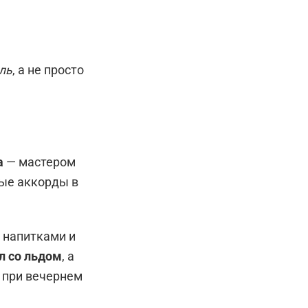
ль
, а не просто
a
— мастером
тые аккорды в
 напитками и
л со льдом
, а
 при вечернем