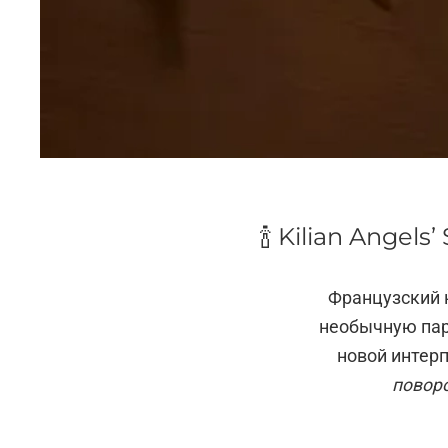
🍾 Kilian Ange
Французский
необычную па
новой интер
повор