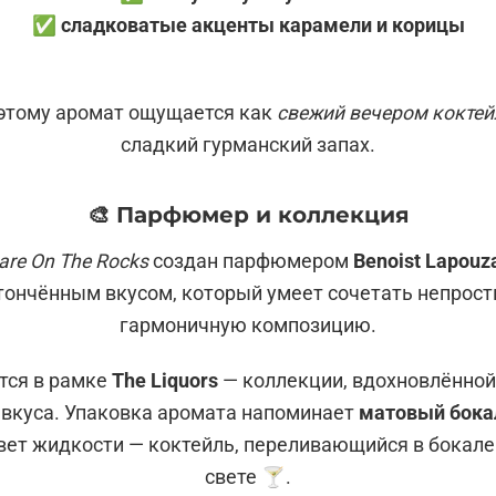
✅ сладковатые акценты карамели и корицы
 этому аромат ощущается как
свежий вечером коктей
сладкий гурманский запах.
🎨 Парфюмер и коллекция
are On The Rocks
создан парфюмером
Benoist Lapouz
тончённым вкусом, который умеет сочетать непрос
гармоничную композицию.
тся в рамке
The Liquors
— коллекции, вдохновлённой
вкуса. Упаковка аромата напоминает
матовый бока
вет жидкости — коктейль, переливающийся в бокале
свете 🍸.