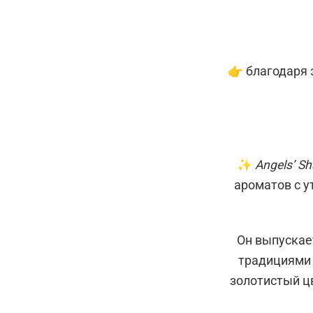
👉 благодаря
✨
Angels’ Sh
ароматов с у
Он выпускае
традициями 
золотистый ц